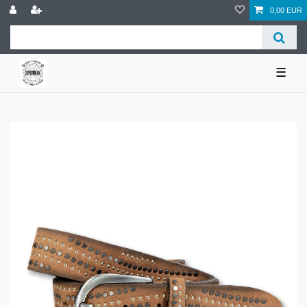
0,00 EUR
☰