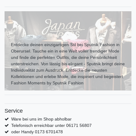
Entdecke deinen einzigartigen Stil bei Sputnik Fashion in
Oberursel. Tauche ein in eine Welt voller trendiger Mode
und finde die perfekten Outfits, die deine Persönlichkeit
unterstreichen. Von lässig bis elegant - Sputnik bringt deine
Individualität zum Ausdr uck. Entdecke die neusten
Kollektionen und erlebe Mode, die inspiriert und begeistert.
Fashion Moments by Sputnik Fashion
Service
Ware bei uns im Shop abholbar
Telefonisch erreichbar unter 06171 56807
oder Handy 0173 6701478