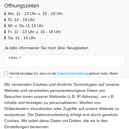
Öffnungszeiten
Mo. 11 - 13 Uhr u. 15 - 18 Uhr
Di. 14 - 18 Uhr
Mi. u. Do 11-14 Uhr
Fr. 11 - 13 Uhr u. 15 - 18 Uhr
Sa. 11 - 14 Uhr
Ja bitte informieren Sie mich über Neuigkeiten
Newsletter
E-MAIL **
Honig
Hiermit bestätige ich, dass ich die
Daten­schutz­erklärung
gelesen habe. Meine
Einwilligung kann ich jederzeit widerrufen.**
Wir verwenden Cookies und ähnliche Technologien auf unserer
Website und verarbeiten personenbezogene Daten von
Abonnieren
Besucher:innen unserer Webseite (z.B. IP-Adresse), um z.B.
** Hierbei handelt es sich um ein Pflichtfeld.
Inhalte und Anzeigen zu personalisieren, Medien von
Drittanbietern einzubinden oder Zugriffe auf unsere Website zu
analysieren. Die Datenverarbeitung erfolgt erst durch gesetzte
Zahlung und Versand
Cookies. Wir teilen diese Daten mit Dritten, die wir in den
Einstellungen benennen.