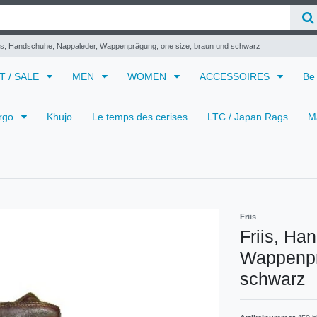
iis, Handschuhe, Nappaleder, Wappenprägung, one size, braun und schwarz
 T / SALE
MEN
WOMEN
ACCESSOIRES
Be
rgo
Khujo
Le temps des cerises
LTC / Japan Rags
M
Friis
Friis, Ha
Wappenpr
schwarz