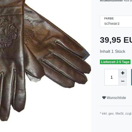
Artikelnummer
459 b
FARBE
39,95 
Inhalt
1
Stück
Lieferzeit 2-5 Tage
Wunschliste
* inkl. ges. MwSt. zzgl