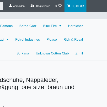
Anmelden
Registrieren
0
0,00 EUR
 Famous
Bernd Götz
Blue Fire
Herrlicher
avi
Petrol Industries
Please
Rich & Royal
Surkana
Unknown Cotton Club
Zhrill
ndschuhe, Nappaleder,
ägung, one size, braun und