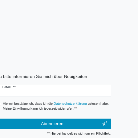
a bitte informieren Sie mich über Neuigkeiten
ewsletter
E-MAIL **
onig
Hiermit bestätige ich, dass ich die
Daten­schutz­erklärung
gelesen habe.
Meine Einwilligung kann ich jederzeit widerrufen.**
Abonnieren
** Hierbei handelt es sich um ein Pflichtfeld.