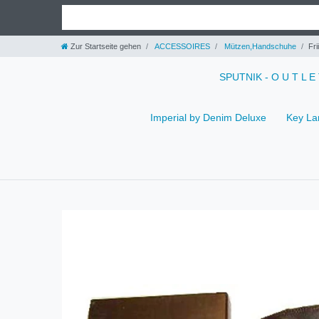
Zur Startseite gehen
ACCESSOIRES
Mützen,Handschuhe
Fr
SPUTNIK - O U T L E
Imperial by Denim Deluxe
Key La